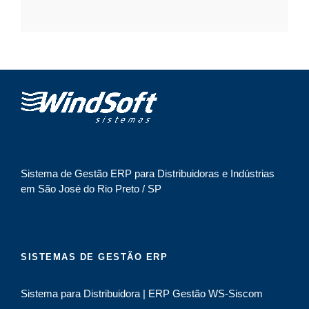
A
l
t
e
r
n
a
t
i
Sistema de Gestão ERP para Distribuidoras e Indústrias
v
em São José do Rio Preto / SP
e
:
SISTEMAS DE GESTÃO ERP
Sistema para Distribuidora | ERP Gestão WS-Siscom