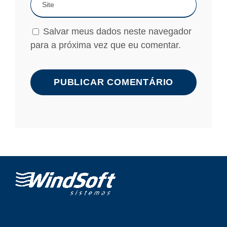
Salvar meus dados neste navegador
para a próxima vez que eu comentar.
A
l
t
e
r
n
a
t
i