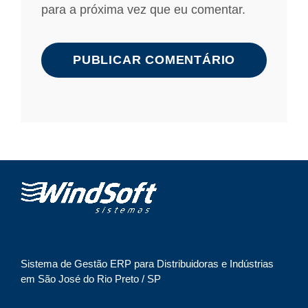
para a próxima vez que eu comentar.
A
l
t
e
r
n
a
t
i
Sistema de Gestão ERP para Distribuidoras e Indústrias
v
em São José do Rio Preto / SP
e
: