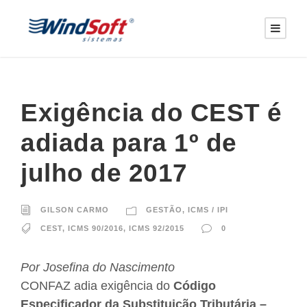
Exigência do CEST é
adiada para 1º de
julho de 2017
GILSON CARMO
GESTÃO
,
ICMS / IPI
CEST
,
ICMS 90/2016
,
ICMS 92/2015
0
Por Josefina do Nascimento
CONFAZ adia exigência do
Código
Especificador da Substituição Tributária –