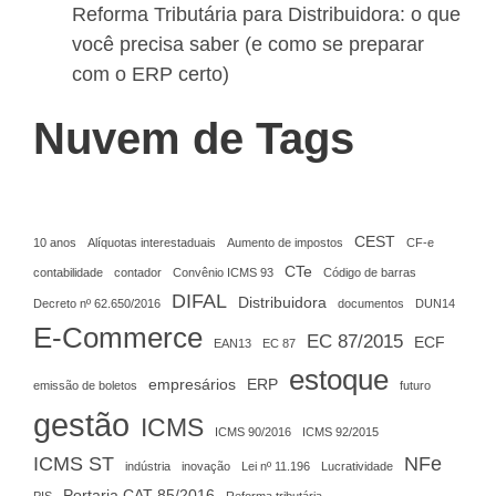
Reforma Tributária para Distribuidora: o que
você precisa saber (e como se preparar
com o ERP certo)
Nuvem de Tags
CEST
10 anos
Alíquotas interestaduais
Aumento de impostos
CF-e
CTe
contabilidade
contador
Convênio ICMS 93
Código de barras
DIFAL
Distribuidora
Decreto nº 62.650/2016
documentos
DUN14
E-Commerce
EC 87/2015
ECF
EAN13
EC 87
estoque
empresários
ERP
emissão de boletos
futuro
gestão
ICMS
ICMS 90/2016
ICMS 92/2015
ICMS ST
NFe
indústria
inovação
Lei nº 11.196
Lucratividade
Portaria CAT 85/2016