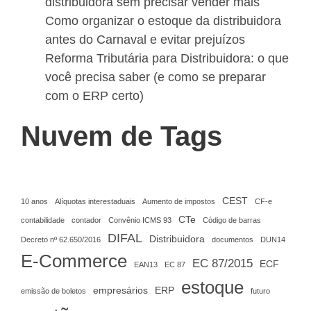
distribuidora sem precisar vender mais
Como organizar o estoque da distribuidora
antes do Carnaval e evitar prejuízos
Reforma Tributária para Distribuidora: o que
você precisa saber (e como se preparar
com o ERP certo)
Nuvem de Tags
CEST
10 anos
Alíquotas interestaduais
Aumento de impostos
CF-e
CTe
contabilidade
contador
Convênio ICMS 93
Código de barras
DIFAL
Distribuidora
Decreto nº 62.650/2016
documentos
DUN14
E-Commerce
EC 87/2015
ECF
EAN13
EC 87
estoque
empresários
ERP
emissão de boletos
futuro