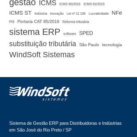
gestão
ICMS
ICMS 90/2016
ICMS 92/2015
ICMS ST
NFe
indústria
inovação
Lei nº 11.196
Lucratividade
Portaria CAT 85/2016
PIS
Reforma tributária
sistema ERP
SPED
software
substituição tributária
São Paulo
tecnologia
WindSoft Sistemas
Sistema de Gestão ERP para Distribuidoras e Indústrias
em São José do Rio Preto / SP