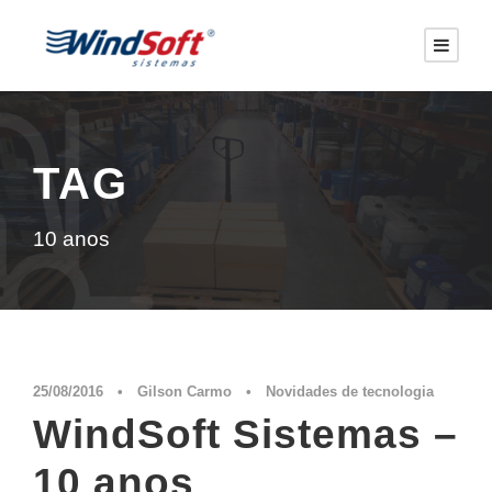
TAG
10 anos
25/08/2016
•
Gilson Carmo
•
Novidades de tecnologia
WindSoft Sistemas –
10 anos